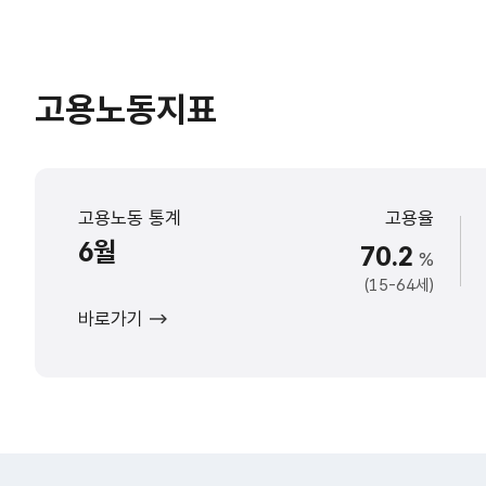
고용노동지표
고용노동 통계
고용율
6월
70.2
%
(15-64세)
바로가기