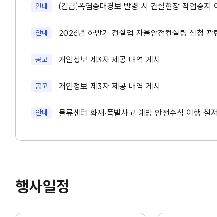
새글
(긴급)폭염중대경보 발령 시 건설현장 작업중지 이행
안내
새글
2026년 하반기 건설업 자율안전컨설팅 신청 관
안내
새글
개인정보 제3자 제공 내역 게시
공고
새글
개인정보 제3자 제공 내역 게시
공고
새글
물류센터 화재·폭발사고 예방 안전수칙 이행 철
안내
행사일정