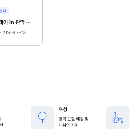
센터
일자리 수요데이 in 관악 그레~ 잇(it) 잡(job) 행사 개최
~ 2026-07-23
여성
과
경력 단절 예방 및
원
재취업 지원