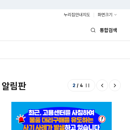
누리집안내지도
화면크기
통합검색
열기
알림판
2
/
4
정지