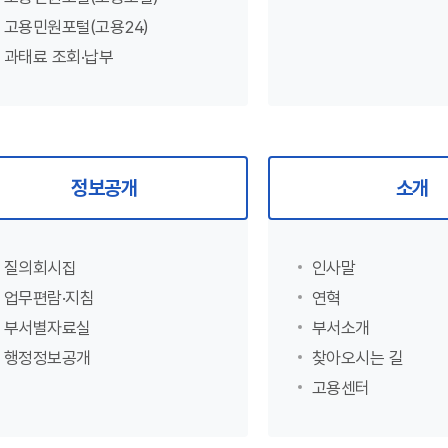
고용민원포털(고용24)
과태료 조회·납부
정보공개
소개
질의회시집
인사말
업무편람·지침
연혁
부서별자료실
부서소개
행정정보공개
찾아오시는 길
고용센터