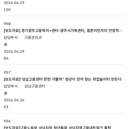
있음
2026.06.29
100
958
[보도자료] 경기광주고용복지+센터-광주시가족센터, 결혼이민자의 안정적인
정착 및 취업지원을 위해 협력
고용관리과
첨부파일
있음
2026.06.29
84
957
[보도자료]“성남고용센터 한번 가볼까” 청년이 먼저 찾는 취업놀이터 만든다
성남고용센터
첨부파일
있음
2026.06.26
93
956
[보도자료]고용노동부 성남지청 청년특화 성남지역고용네트워크 출범