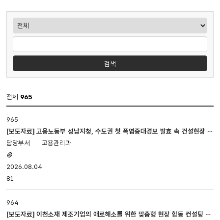
게시판검색
검색
전체
965
보도
965
·
설명
[보도자료] 고용노동부 성남지청, 수도권 첫 폭염중대경보 발효 속 건설현장 긴
게시판
급 안전점검 실시
고용관리과
입니다.
첨부파일
번호,
있음
2026.08.04
제목,
81
첨부파일,
담당부서,
등록일,
964
조회로
[보도자료] 이천소재 제조기업의 애로해소를 위한 맞춤형 현장 합동 컨설팅 개
나누어져