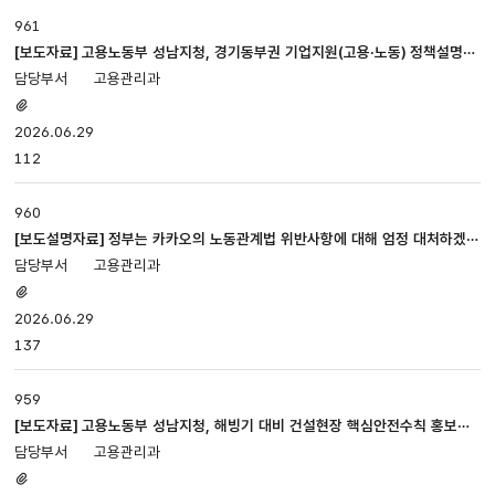
961
[보도자료] 고용노동부 성남지청, 경기동부권 기업지원(고용·노동) 정책설명회
개최
고용관리과
첨부파일
있음
2026.06.29
112
960
[보도설명자료] 정부는 카카오의 노동관계법 위반사항에 대해 엄정 대처하겠습
니다.
고용관리과
첨부파일
있음
2026.06.29
137
959
[보도자료] 고용노동부 성남지청, 해빙기 대비 건설현장 핵심안전수칙 홍보를
위해 뛴다!
고용관리과
첨부파일