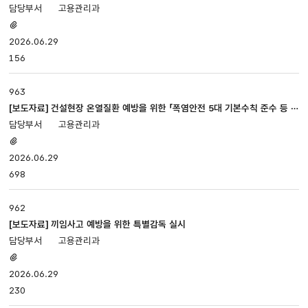
최
고용관리과
있습니다.
첨부파일
있음
2026.06.29
156
963
[보도자료] 건설현장 온열질환 예방을 위한 「폭염안전 5대 기본수칙 준수 등 재
해예방 현장점검」 실시
고용관리과
첨부파일
있음
2026.06.29
698
962
[보도자료] 끼임사고 예방을 위한 특별감독 실시
고용관리과
첨부파일
있음
2026.06.29
230