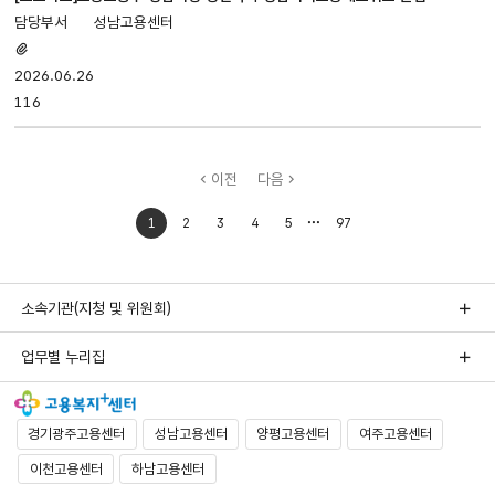
성남고용센터
첨부파일
있음
2026.06.26
116
이전
다음
처음으로
마지막으로
1
2
3
4
5
97
이동
이동
소속기관(지청 및 위원회)
업무별 누리집
경기광주고용센터
성남고용센터
양평고용센터
여주고용센터
이천고용센터
하남고용센터