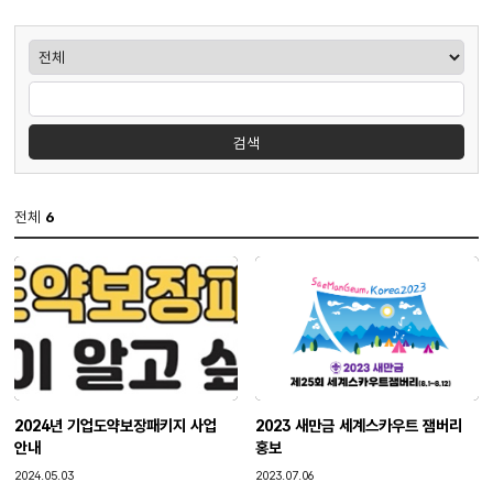
게시판검색
검색
전체
6
2024년 기업도약보장패키지 사업
2023 새만금 세계스카우트 잼버리
안내
홍보
작성일
작성일
2024.05.03
2023.07.06