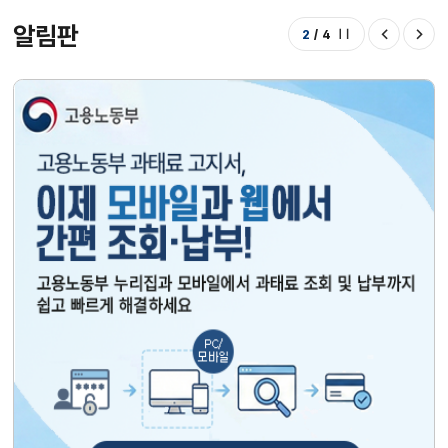
알림판
2
/
4
정지