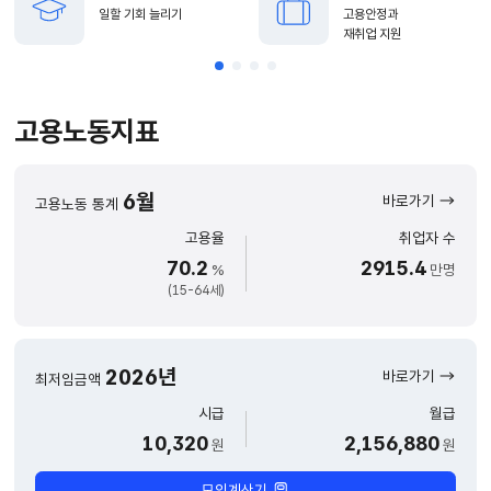
일할 기회 늘리기
고용안정과
재취업 지원
고용노동지표
6월
바로가기
고용노동 통계
고용율
취업자 수
70.2
2915.4
%
만명
(15-64세)
2026년
바로가기
최저임금액
시급
월급
10,320
2,156,880
원
원
모의계산기