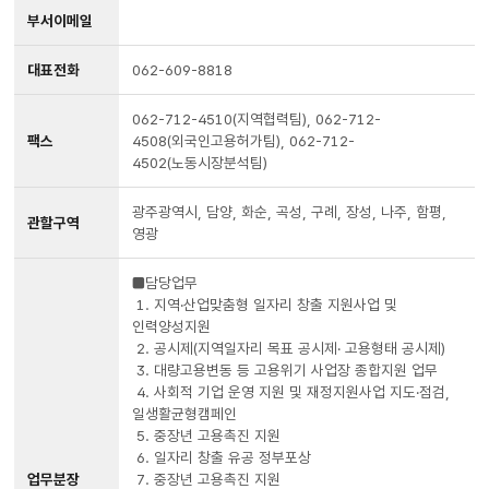
부서이메일
대표전화
062-609-8818
062-712-4510(지역협력팀), 062-712-
팩스
4508(외국인고용허가팀), 062-712-
4502(노동시장분석팀)
광주광역시, 담양, 화순, 곡성, 구례, 장성, 나주, 함평,
관할구역
영광
■담당업무
1. 지역·산업맞춤형 일자리 창출 지원사업 및
인력양성지원
2. 공시제(지역일자리 목표 공시제· 고용형태 공시제)
3. 대량고용변동 등 고용위기 사업장 종합지원 업무
4. 사회적 기업 운영 지원 및 재정지원사업 지도·점검,
일생활균형캠페인
5. 중장년 고용촉진 지원
6. 일자리 창출 유공 정부포상
업무분장
7. 중장년 고용촉진 지원