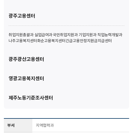
광주고용센터
취업지원총괄과
실업급여과
국민취업지원과
기업지원과
직업능력개발과
나주고용복지센터
화순고용복지센터
긴급고용안정지원금지급센터
광주광산고용센터
영광고용복지센터
제주노동기준조사센터
부서
지역협력과