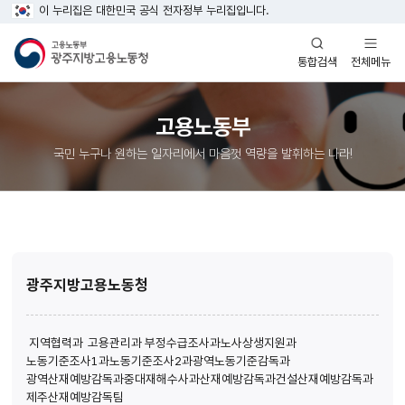
이 누리집은 대한민국 공식 전자정부 누리집입니다.
열기
열기
전체메뉴
통합검색
고용노동부
국민 누구나 원하는 일자리에서 마음껏 역량을 발휘하는 나라!
광주지방고용노동청
지역협력과
고용관리과
부정수급조사과
노사상생지원과
노동기준조사1과
노동기준조사2과
광역노동기준감독과
광역산재예방감독과
중대재해수사과
산재예방감독과
건설산재예방감독과
제주산재예방감독팀