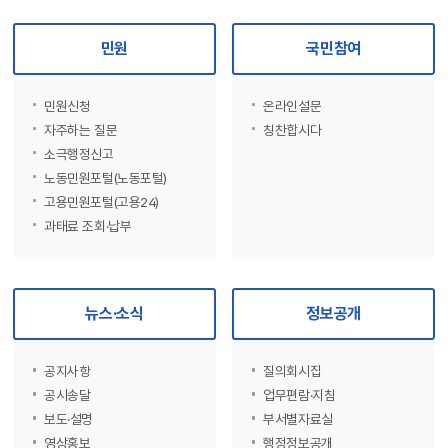
민원
국민참여
민원신청
온라인설문
자주하는 질문
칭찬합시다
소극행정신고
노동민원포털(노동포털)
고용민원포털(고용24)
과태료 조회·납부
뉴스·소식
정보공개
공지사항
질의회시집
공시송달
업무편람·지침
보도·설명
부서별자료실
영상홍보
행정정보공개