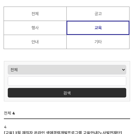
전체
공고
행사
교육
안내
기타
게시판검색
검색
전체
4
공지사항
4
게시판
[교육] 3월 재직자 온라인 생애경력개발프로그램 교육안내[노사발전재단]
입니다.