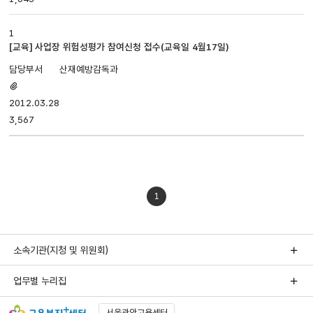
1
[교육] 사업장 위험성평가 참여신청 접수(교육일 4월17일)
산재예방감독과
첨부파일
있음
2012.03.28
3,567
1
소속기관(지청 및 위원회)
업무별 누리집
서울관악고용센터