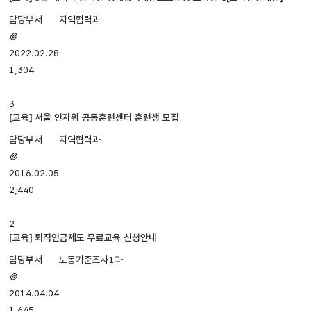
번호,
지역협력과
제목,
첨부파일
담당부서,
있음
2022.02.28
첨부파일,
등록일,
1,304
조회로
나누어져
3
있습니다.
[교육] 서울 인자위 공동훈련센터 훈련생 모집
지역협력과
첨부파일
있음
2016.02.05
2,440
2
[교육] 퇴직연금제도 무료교육 신청안내
노동기준조사1과
첨부파일
있음
2014.04.04
1,645