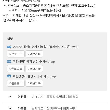
대상사업장- 병행교육 실시)
- 교육장소 : 중소기업중앙회(지하1층 그랜드홀) 전화 2124-3114
* 위치: 서울 영등포구 여의도동 16-2
* 기타 자세한 내용(신청-교육-이행계획서 제출-인정) 은 붙임 자료를
참고하여 주시기 바랍니다
첨부
2012년 위험성평가 매뉴얼- (홈페이지 게시용).hwp
다운로드
미리보기
위험성평가사업 신청서-서식.hwp
다운로드
미리보기
위험성평가 실행 서약서-서식.hwp
다운로드
미리보기
이전글
2012년 노동정책 설명회 개최 알림
다음글
노사파트너십 지원대상 최종 선정