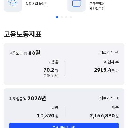
일할 기회 늘리기
고용안정과
재취업 지원
고용노동지표
6월
바로가기
고용노동 통계
고용율
취업자 수
70.2
2915.4
%
만명
(15-64세)
2026년
바로가기
최저임금액
시급
월급
10,320
2,156,880
원
원
모의계산기