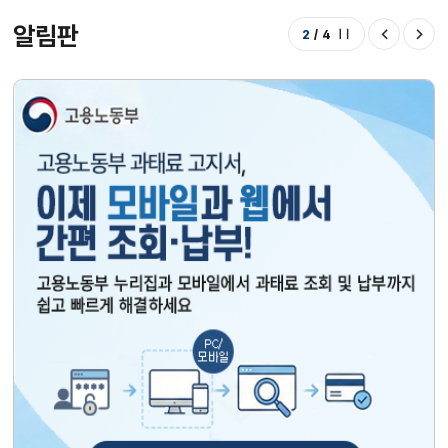
알림판
2
/
4
정지