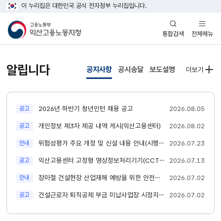
이 누리집은 대한민국 공식 전자정부 누리집입니다.
열기
열기
전체메뉴
통합검색
알립니다
공지사항
공시송달
보도설명
더보기
새글
2026년 하반기 청년인턴 채용 공고
2026.08.05
공고
새글
개인정보 제3자 제공 내역 게시(익산고용센터)
2026.08.02
공고
새글
위험성평가 주요 개정 및 신설 내용 안내(시행일 2026. 6. 1.)
2026.07.23
안내
새글
익산고용센터 고정형 영상정보처리기기(CCTV) 설치에 따른 행정예고
2026.07.13
공고
새글
장마철 건설현장 산업재해 예방을 위한 안전보건 길잡이 및 핵심안전수칙 안내
2026.07.02
안내
새글
건설근로자 퇴직공제 부금 미납사업장 시정지시서 공시송달 공고문
2026.07.02
공고