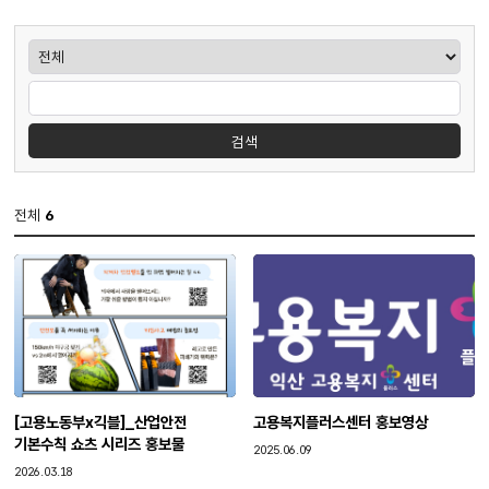
게시판검색
검색
전체
6
[고용노동부x긱블]_산업안전
고용복지플러스센터 홍보영상
기본수칙 쇼츠 시리즈 홍보물
작성일
2025.06.09
작성일
2026.03.18