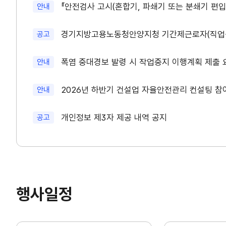
새글
『안전검사 고시(혼합기, 파쇄기 또는 분쇄기 편입
안내
새글
경기지방고용노동청안양지청 기간제근로자(직업상
공고
새글
폭염 중대경보 발령 시 작업중지 이행계획 제출 요
안내
새글
2026년 하반기 건설업 자율안전관리 컨설팅 참여
안내
새글
개인정보 제3자 제공 내역 공지
공고
행사일정