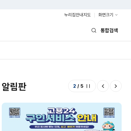
누리집안내지도
화면크기
통합검색
열기
알림판
2
/
5
정지