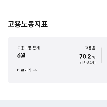
고용노동지표
고용노동 통계
고용율
6월
70.2
%
(15-64세)
바로가기