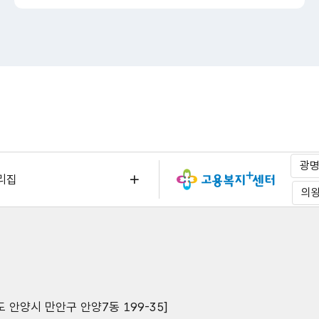
광
리집
의
도 안양시 만안구 안양7동 199-35]