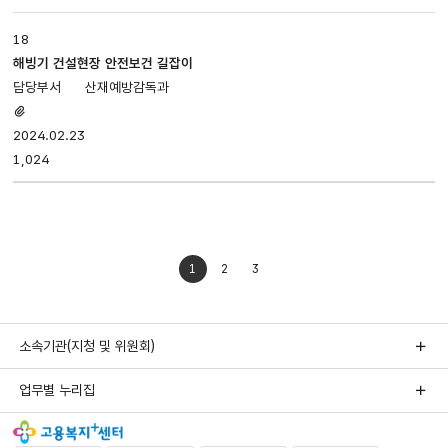
18
해빙기 건설현장 안전보건 길잡이
산재예방감독과
첨부파일
있음
2024.02.23
1,024
1
2
3
소속기관(지청 및 위원회)
업무별 누리집