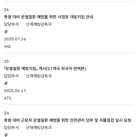
조회로
나누어져
26
있습니다.
폭염 대비 온열질환 예방을 위한 사업장 대응지침 안내
산재예방감독과
첨부파일
있음
2025.07.16
441
25
「온열질환 예방지침」 게시(17개국 외국어 번역본)
산재예방감독과
첨부파일
있음
2025.06.17
472
24
폭염 대비 근로자 온열질환 예방을 위한 안전관리 당부 및 자율점검 실시 요청
산재예방감독과
첨부파일