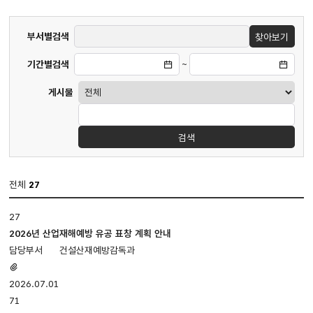
게시판
부서별검색
찾아보기
검색
기간별검색
~
게시물
검색
전체
27
부서별자료실
27
게시판
입니다.
2026년 산업재해예방 유공 표창 계획 안내
번호,
건설산재예방감독과
제목,
첨부파일
첨부파일,
있음
2026.07.01
담당부서,
71
등록일,