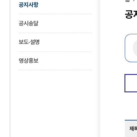
공지사항
홈
공
공시송달
보도·설명
영상홍보
제