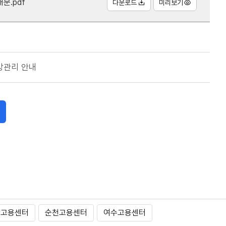
문.pdf
다운로드
미리보기
방관리 안내
양고용센터
순천고용센터
여수고용센터