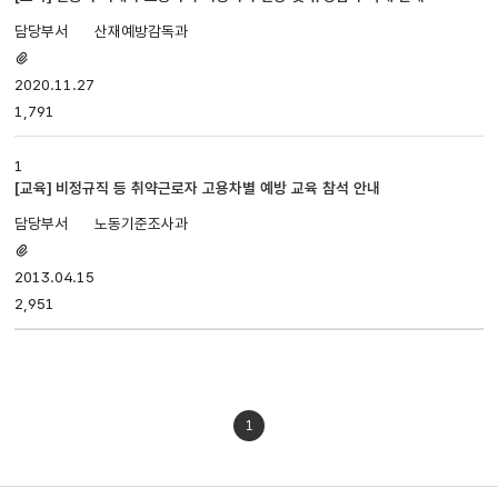
번호,
산재예방감독과
제목,
첨부파일
담당부서,
있음
2020.11.27
첨부파일,
등록일,
1,791
조회로
나누어져
1
있습니다.
[교육] 비정규직 등 취약근로자 고용차별 예방 교육 참석 안내
노동기준조사과
첨부파일
있음
2013.04.15
2,951
1