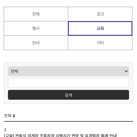
전체
공고
행사
교육
안내
기타
게시판검색
검색
전체
2
공지사항
2
게시판
[교육] 전동식 지게차 조종자격 시행시기 연장 및 유경험자 특례 안내
입니다.