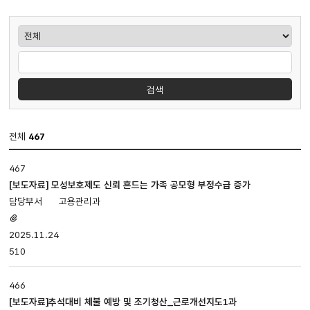
게시판검색
검색
전체
467
보도
467
·
설명
[보도자료] 모성보호제도 신뢰 흔드는 가족 공모형 부정수급 증가
게시판
고용관리과
입니다.
첨부파일
번호,
있음
2025.11.24
제목,
510
첨부파일,
담당부서,
등록일,
466
조회로
[보도자료]추석대비 체불 예방 및 조기청산_근로개선지도1과
나누어져