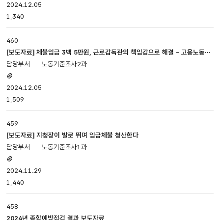
있음
2024.12.05
1,340
460
[보도자료] 체불임금 3백 5만원, 근로감독관의 책임감으로 해결 - 고용노동부
서울동부지청, 체불임금에 강력 대응
노동기준조사2과
첨부파일
있음
2024.12.05
1,509
459
[보도자료] 지청장이 발로 뛰며 임금체불 청산한다
노동기준조사1과
첨부파일
있음
2024.11.29
1,440
458
2024년 종합예방점검 결과 보도자료