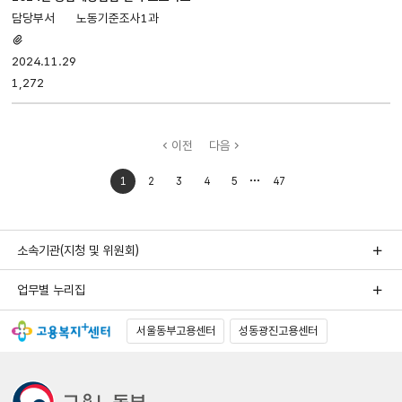
노동기준조사1과
첨부파일
있음
2024.11.29
1,272
이전
다음
처음으로
마지막으로
1
2
3
4
5
47
이동
이동
소속기관(지청 및 위원회)
업무별 누리집
서울동부고용센터
성동광진고용센터