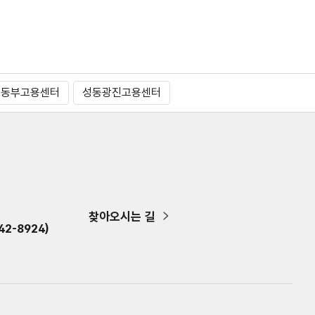
울동부고용센터
성동광진고용센터
찾아오시는 길
2-8924)