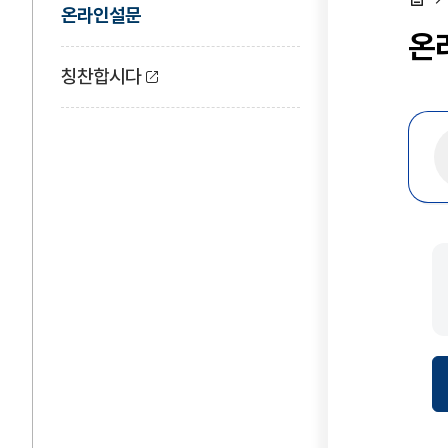
온라인설문
홈
온
칭찬합시다