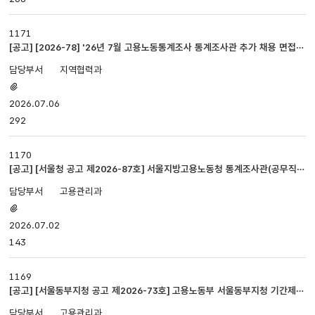
1171
[공고] [2026-78] '26년 7월 고용노동통계조사 통계조사관 추가 채용 면접시
험 공고
지역협력과
첨부파일
있음
2026.07.06
292
1170
[공고] [서울청 공고 제2026-87호] 서울지방고용노동청 통계조사관(공무직근
로자) 채용 최종 및 예비합격자 명단 공고
고용관리과
첨부파일
있음
2026.07.02
143
1169
[공고] [서울동부지청 공고 제2026-73호] 고용노동부 서울동부지청 기간제근
로자(통계조사관 휴직대체 인력) 채용 최종합격자 공고
고용관리과