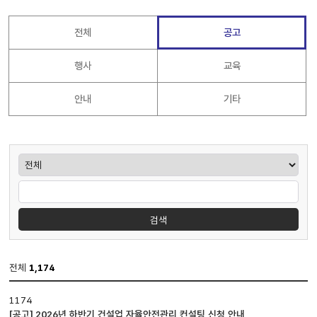
전체
공고
행사
교육
안내
기타
게시판검색
검색
전체
1,174
공지사항
1174
게시판
[공고] 2026년 하반기 건설업 자율안전관리 컨설팅 신청 안내
입니다.