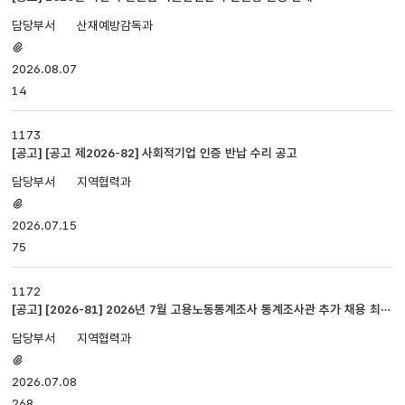
번호,
산재예방감독과
제목,
첨부파일
담당부서,
있음
2026.08.07
첨부파일,
등록일,
14
조회로
나누어져
1173
있습니다.
[공고] [공고 제2026-82] 사회적기업 인증 반납 수리 공고
지역협력과
첨부파일
있음
2026.07.15
75
1172
[공고] [2026-81] 2026년 7월 고용노동통계조사 통계조사관 추가 채용 최종
합격자 명단 공고
지역협력과
첨부파일
있음
2026.07.08
268