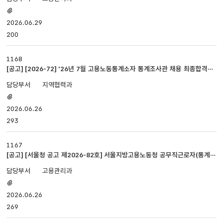
첨부파일
있음
2026.06.29
200
1168
[공고] [2026-72] '26년 7월 고용노동통계소자 통계조사관 채용 최종합격자
명단 공고
지역협력과
첨부파일
있음
2026.06.26
293
1167
[공고] [서울청 공고 제2026-82호] 서울지방고용노동청 공무직근로자(통계조
사관) 채용 서류전형 합격자 명단 및 면접시험 일정 공고
고용관리과
첨부파일
있음
2026.06.26
269