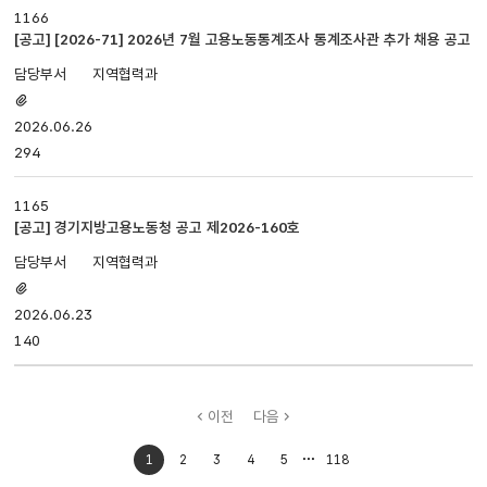
1166
[공고] [2026-71] 2026년 7월 고용노동통계조사 통계조사관 추가 채용 공고
지역협력과
첨부파일
있음
2026.06.26
294
1165
[공고] 경기지방고용노동청 공고 제2026-160호
지역협력과
첨부파일
있음
2026.06.23
140
이전
다음
처음으로
마지막으로
1
2
3
4
5
118