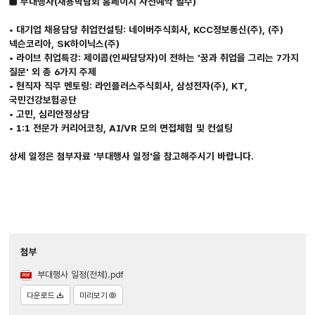
■ 부대행사(채용박람회 홈페이지 사전예약 필수)
• 대기업 채용담당 취업컨설팅: 네이버주식회사, KCC정보통신(주), (주)
넥슨코리아, SK하이닉스(주)
• 라이브 취업특강: 제이콥(인싸담당자)이 전하는 '꿈과 취업을 그리는 7가지
질문' 외 총 6가지 주제
• 현직자 직무 멘토링: 라인플러스주식회사, 삼성전자(주), KT,
국민건강보험공단
• 고민, 심리안정상담
• 1:1 전문가 커리어코칭, AI/VR 모의 면접체험 및 컨설팅
상세 일정은 첨부자료 '부대행사 일정'을 참고해주시기 바랍니다.
첨부
부대행사 일정(전체).pdf
다운로드
미리보기