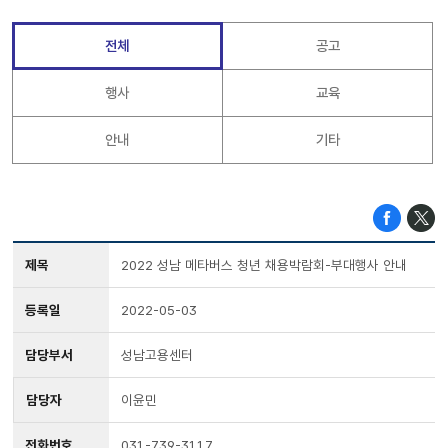
전체
공고
행사
교육
안내
기타
제목
2022 성남 메타버스 청년 채용박람회-부대행사 안내
등록일
2022-05-03
담당부서
성남고용센터
담당자
이윤민
전화번호
031-739-3117