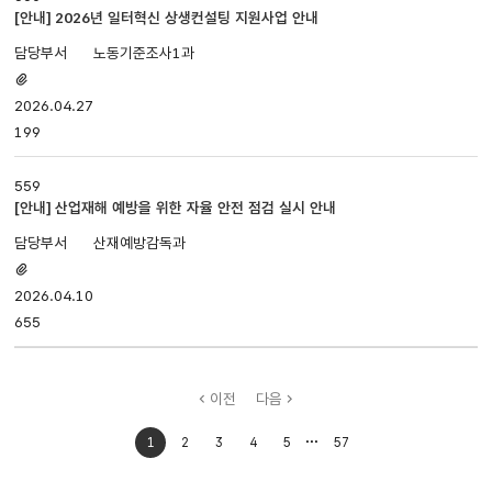
[안내] 2026년 일터혁신 상생컨설팅 지원사업 안내
노동기준조사1과
첨부파일
있음
2026.04.27
199
559
[안내] 산업재해 예방을 위한 자율 안전 점검 실시 안내
산재예방감독과
첨부파일
있음
2026.04.10
655
이전
다음
처음으로
마지막으로
1
2
3
4
5
57
이동
이동