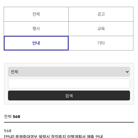
전체
공고
행사
교육
안내
기타
게시판검색
검색
전체
568
공지사항
568
게시판
[안내] 폭염중대경보 발령시 작업중지 이행계획서 제출 안내
입니다.