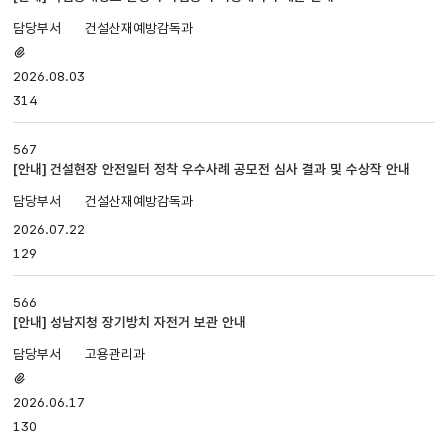
번호,
건설산재예방감독과
제목,
첨부파일
담당부서,
있음
2026.08.03
첨부파일,
등록일,
314
조회로
나누어져
567
있습니다.
[안내] 건설현장 안전일터 정착 우수사례 공모전 심사 결과 및 수상작 안내
건설산재예방감독과
2026.07.22
129
566
[안내] 성남지청 장기방치 자전거 보관 안내
고용관리과
첨부파일
있음
2026.06.17
130