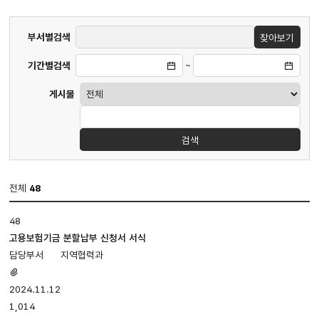
게시판
부서별검색
찾아보기
검색
기간별검색
~
게시물
검색
전체
48
부서별자료실
48
게시판
입니다.
고용보험기금 분할납부 신청서 서식
번호,
지역협력과
제목,
첨부파일
첨부파일,
있음
2024.11.12
담당부서,
1,014
등록일,