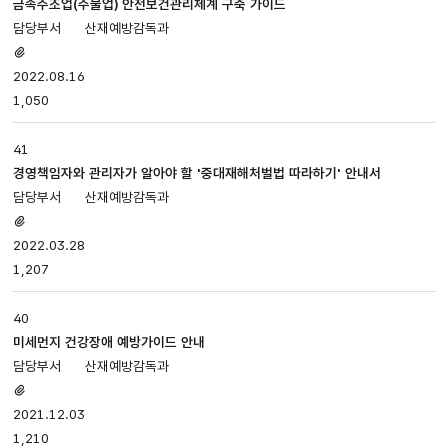
금속주조업(주물업) 안전보건관리체계 구축 가이드
산재예방감독과
첨부파일
있음
2022.08.16
1,050
41
경영책임자와 관리자가 알아야 할 '중대재해처벌법 따라하기' 안내서
산재예방감독과
첨부파일
있음
2022.03.28
1,207
40
미세먼지 건강장애 예방가이드 안내
산재예방감독과
첨부파일
있음
2021.12.03
1,210