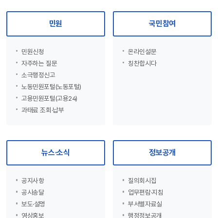
민원
국민참여
민원신청
온라인설문
자주하는 질문
칭찬합시다
소극행정신고
노동민원포털(노동포털)
고용민원포털(고용24)
과태료 조회·납부
뉴스·소식
정보공개
공지사항
질의회시집
공시송달
업무편람·지침
보도·설명
부서별자료실
영상홍보
행정정보공개