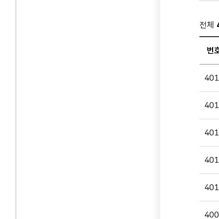
전체
번
공지
401
게시
입니다
401
번호,
제목,
담당부
401
첨부파
등록일
401
조회
나누
401
있습니
400