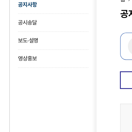
공지사항
홈
공
공시송달
보도·설명
영상홍보