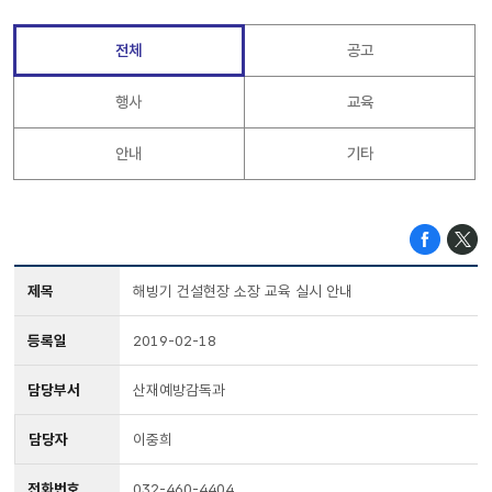
전체
공고
행사
교육
안내
기타
제목
해빙기 건설현장 소장 교육 실시 안내
등록일
2019-02-18
담당부서
산재예방감독과
담당자
이중희
전화번호
032-460-4404