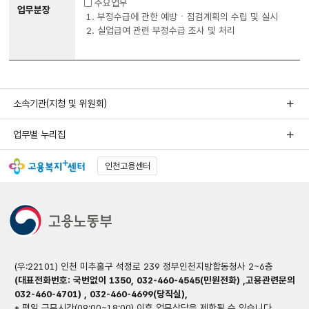
□ 주요업무
업무분장
1. 부정수급에 관한 예방ㆍ점검계획의 수립 및 실시
2. 실업급여 관련 부정수급 조사 및 처리
소속기관(지청 및 위원회)
업무별 누리집
인천고용센터
(우:22101) 인천 미추홀구 석정로 239 정부인천지방합동청사 2~6층
(대표전화번호: 국번없이 1350, 032-460-4545(민원전화) ,고용관련문의
032-460-4701) , 032-460-4699(당직실),
* 평일 근무시간(09:00~18:00) 이후 업무상담은 제한될 수 있습니다.