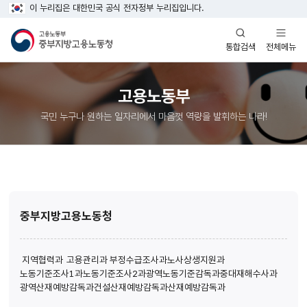
이 누리집은 대한민국 공식 전자정부 누리집입니다.
열기
열기
전체메뉴
통합검색
고용노동부
국민 누구나 원하는 일자리에서 마음껏 역량을 발휘하는 나라!
중부지방고용노동청
지역협력과
고용관리과
부정수급조사과
노사상생지원과
노동기준조사1과
노동기준조사2과
광역노동기준감독과
중대재해수사과
광역산재예방감독과
건설산재예방감독과
산재예방감독과