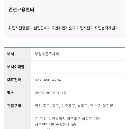
인천고용센터
취업지원총괄과
실업급여과
국민취업지원과
기업지원과
직업능력개발과
부서
부정수급조사과
부서이메일
대표전화
032-460-4784
팩스
0503-8803-0115
관할구역
인천 중구, 동구, 미추홀구, 남동구, 연수구, 옹진군
□ 주소: 인천광역시 미추홀구 석정로 239
정부인천지방종합청사 4층