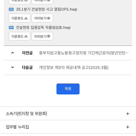
다운로드
미리보기
25.1분기 건설현장 사고 알림OPS.hwp
다운로드
미리보기
건설현장 집중감독 자율점검표.hwp
다운로드
미리보기
이전글
중부지방고용노동청고양지청 기간제근로자(청년인턴) 채용 최종 합격자 공고
다음글
개인정보 제3자 제공내역 공고(2025.3월)
목록
소속기관(지청 및 위원회)
업무별 누리집