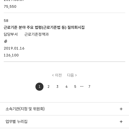
75,550
58
근로기준 분야 주요 법령(근로기준법 등) 질의회시집
근로기준정책과
첨부파일
있음
2019.01.16
126,100
이전
다음
처음으로
마지막으로
1
2
3
4
5
7
이동
이동
소속기관(지청 및 위원회)
업무별 누리집