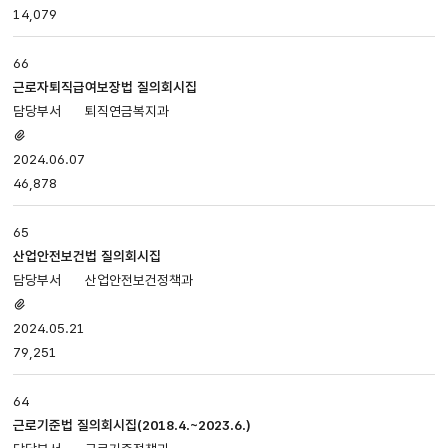
14,079
등록일,
조회로
나누어져
66
있습니다.
근로자퇴직급여보장법 질의회시집
퇴직연금복지과
첨부파일
있음
2024.06.07
46,878
65
산업안전보건법 질의회시집
산업안전보건정책과
첨부파일
있음
2024.05.21
79,251
64
근로기준법 질의회시집(2018.4.~2023.6.)