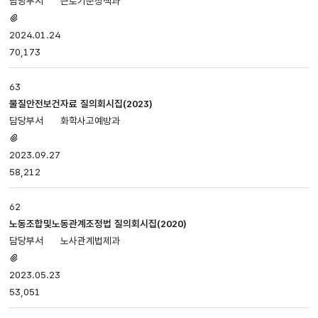
근로기준정책과
첨부파일
있음
2024.01.24
70,173
63
물질안전보건자료 질의회시집(2023)
화학사고예방과
첨부파일
있음
2023.09.27
58,212
62
노동조합및노동관계조정법 질의회시집(2020)
노사관계법제과
첨부파일
있음
2023.05.23
53,051