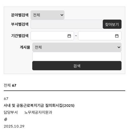
게시판
분야별검색
검색
부서별검색
찾아보기
기간별검색
~
게시물
검색
전체
67
질의회시집
67
게시판
입니다.
사내 및 공동근로복지기금 질의회시집(2025)
번호,
노무제공자지원과
제목,
첨부파일
첨부파일,
있음
2025.10.29
담당부서,