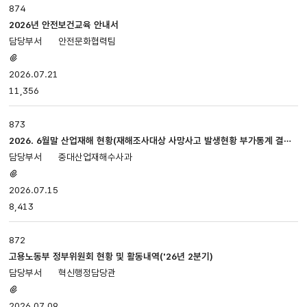
874
2026년 안전보건교육 안내서
안전문화협력팀
첨부파일
있음
2026.07.21
11,356
873
2026. 6월말 산업재해 현황(재해조사대상 사망사고 발생현황 부가통계 결과
(잠정))
중대산업재해수사과
첨부파일
있음
2026.07.15
8,413
872
고용노동부 정부위원회 현황 및 활동내역('26년 2분기)
혁신행정담당관
첨부파일
있음
2026.07.09