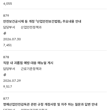
4,055
첨부파일,
담당부서,
등록일,
879
조회로
안전보건공시제 등 개정 「산업안전보건법령」 주요내용 안내
나누어져
산업안전정책과
있습니다.
첨부파일
있음
2026.07.30
7,451
878
직장 내 괴롭힘 예방·대응 매뉴얼 게시
근로기준정책과
첨부파일
있음
2026.07.29
9,517
877
명예산업안전감독관 관련 규정 개정사항 및 자주 하는 질문과 답변 안내