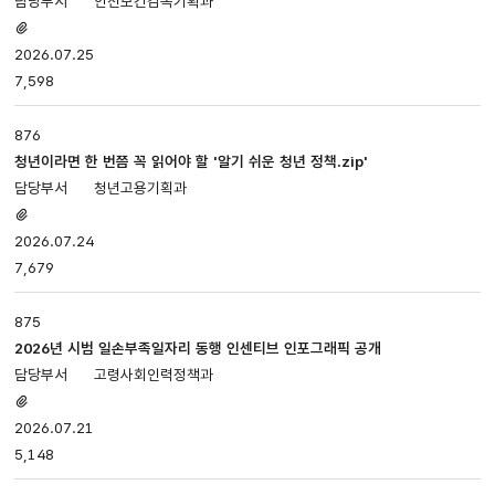
안전보건감독기획과
첨부파일
있음
2026.07.25
7,598
876
청년이라면 한 번쯤 꼭 읽어야 할 '알기 쉬운 청년 정책.zip'
청년고용기획과
첨부파일
있음
2026.07.24
7,679
875
2026년 시범 일손부족일자리 동행 인센티브 인포그래픽 공개
고령사회인력정책과
첨부파일
있음
2026.07.21
5,148