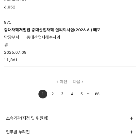
6,852
871
중대재해처벌법 중대산업재해 질의회시집(2026.6.) 배포
중대산업재해수사과
첨부파일
있음
2026.07.08
11,861
이전
다음
처음으로
마지막으로
1
2
3
4
5
88
이동
이동
소속기관(지청 및 위원회)
업무별 누리집