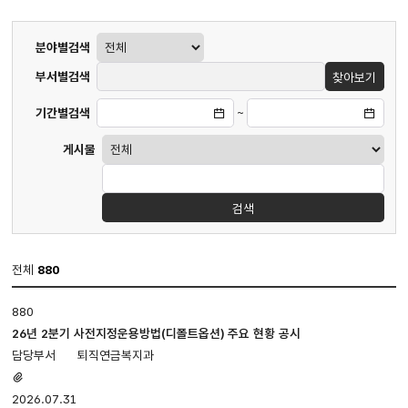
게시판
분야별검색
검색
부서별검색
찾아보기
기간별검색
~
게시물
검색
전체
880
업무편람
880
·
지침
26년 2분기 사전지정운용방법(디폴트옵션) 주요 현황 공시
게시판
퇴직연금복지과
입니다.
첨부파일
번호,
있음
2026.07.31
제목,