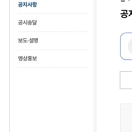
공지사항
홈
공
공시송달
보도·설명
영상홍보