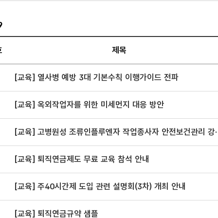
9
호
제목
사항
[교육] 열사병 예방 3대 기본수칙 이행가이드 전파
판
.
[교육] 옥외작업자를 위한 미세먼지 대응 방안
서,
[교육] 고병원성 조류인플루엔자 작업종사자 안전보건관리 강화
일,
방안
,
[교육] 퇴직연금제도 무료 교육 참석 안내
로
어져
[교육] 주40시간제 도입 관련 설명회(3차) 개최 안내
다.
[교육] 퇴직연금규약 샘플