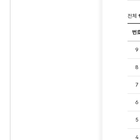
전체
번
공지
9
게시
입니다
8
번호,
제목,
담당부
7
첨부파
등록일
6
조회
나누
5
있습니
4