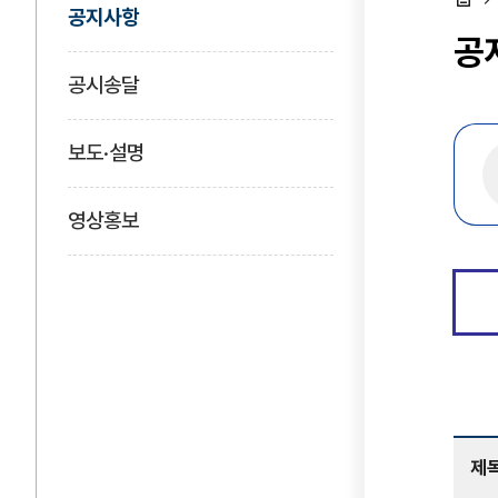
공지사항
홈
공
공시송달
보도·설명
영상홍보
제