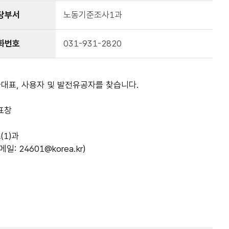
당부서
노동기준조사1과
화번호
031-931-2820
대표, 사용자 및 발전유공자를 찾습니다.
표창
1)과
: 24601@korea.kr)