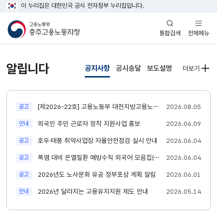
이 누리집은 대한민국 공식 전자정부 누리집입니다.
열기
열기
전체메뉴
통합검색
알립니다
공지사항
공시송달
보도설명
더보기
새글
[제2026-22호] 고용노동부 대전지방고용노동청충주지청 청년인턴 채용 공고
2026.08.05
공고
새글
외국인 주민 근로자 정착 지원사업 홍보
2026.06.09
안내
새글
호우·태풍 취약사업장 자율안전점검 실시 안내
2026.06.04
공고
새글
폭염 대비 온열질환 예방수칙 외국어 모음집(18개 모국어 번역본)
2026.06.04
공고
새글
2026년도 노사문화 유공 정부포상 계획 알림
2026.06.01
공고
새글
2026년 달라지는 고용유지지원 제도 안내
2026.05.14
안내