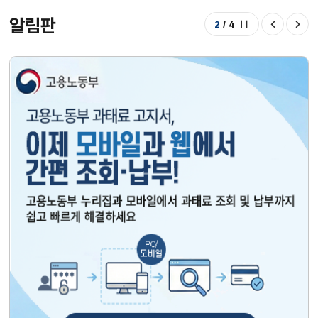
알림판
2
/
4
정지