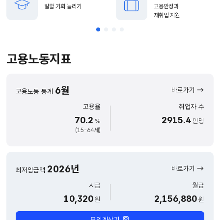
일할 기회 늘리기
고용안정과
재취업 지원
고용노동지표
6월
바로가기
고용노동 통계
고용율
취업자 수
70.2
2915.4
%
만명
(15-64세)
2026년
바로가기
최저임금액
시급
월급
10,320
2,156,880
원
원
모의계산기