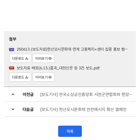
첨부
250613 (보도자료)한산모시문화제 연계 고용복지+센터 집중 홍보 캠페인.hwpx
다운로드
미리보기
보도자료 배포(6.13.)결과_대천신문 등 3건 보도.pdf
다운로드
미리보기
이전글
[보도기사] 전국소상공인중앙회 서천군연합회와 현장간담회 개최
다음글
[보도기사] 한산모시문화제 안전메시지 확산 캠페인
목록