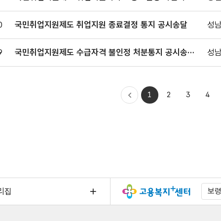
통지
0
국민취업지원제도 취업지원 종료결정 통지 공시송달
성남
9
국민취업지원제도 수급자격 불인정 처분통지 공시송달
성남
공고
처음으로
1
2
3
4
이전
이동
리집
보