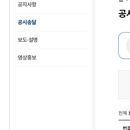
공지사항
홈
공
공시송달
보도·설명
영상홍보
전체
번