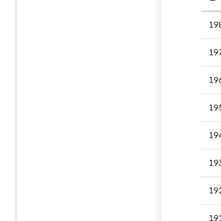
공시
19
게시
입니다
19
번호,
제목,
첨부파
19
담당부
등록일
19
조회
나누
19
있습니
19
19
19