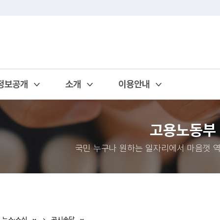
정보공개
소개
이용안내
열기
열기
열기
고용노동부
국민 누구나 원하는 일자리에서 마음껏 역
뉴스·소식
공시송달