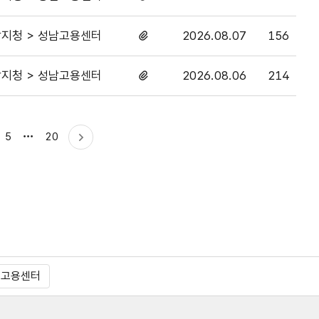
있음
지청 > 성남고용센터
2026.08.07
156
첨부파일
있음
지청 > 성남고용센터
2026.08.06
214
첨부파일
있음
마지막으로
5
20
다음
이동
령고용센터