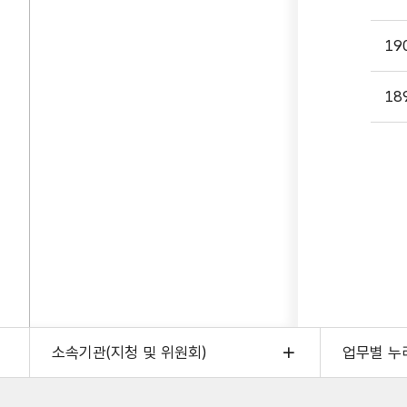
19
18
소속기관(지청 및 위원회)
업무별 누