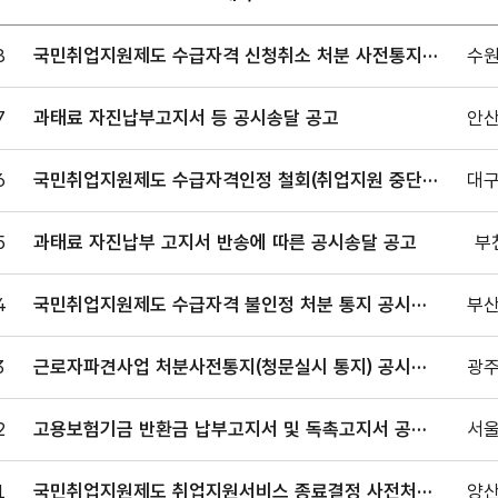
송달
8
국민취업지원제도 수급자격 신청취소 처분 사전통지
수원
판
공시송달 공고
.
7
과태료 자진납부고지서 등 공시송달 공고
안산
일,
6
국민취업지원제도 수급자격인정 철회(취업지원 중단)
대구
서,
및 참여제한 결정 통지 공시송달
,
5
과태료 자진납부 고지서 반송에 따른 공시송달 공고
부
로
어져
4
국민취업지원제도 수급자격 불인정 처분 통지 공시송
부산
다.
달
3
근로자파견사업 처분사전통지(청문실시 통지) 공시송
광주
달 공고
2
고용보험기금 반환금 납부고지서 및 독촉고지서 공시
서울
송달 공고
1
국민취업지원제도 취업지원서비스 종료결정 사전처분
양산