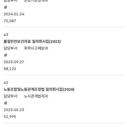
근로기준정책과
첨부파일
있음
2024.01.24
70,087
63
물질안전보건자료 질의회시집(2023)
화학사고예방과
첨부파일
있음
2023.09.27
58,122
62
노동조합및노동관계조정법 질의회시집(2020)
노사관계법제과
첨부파일
있음
2023.05.23
52,995