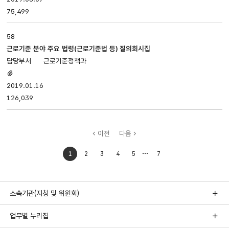
75,499
58
근로기준 분야 주요 법령(근로기준법 등) 질의회시집
근로기준정책과
첨부파일
있음
2019.01.16
126,039
이전
다음
처음으로
마지막으로
1
2
3
4
5
7
이동
이동
소속기관(지청 및 위원회)
업무별 누리집