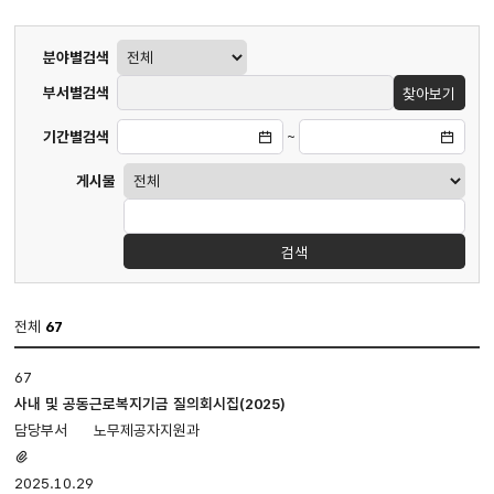
게시판
분야별검색
검색
부서별검색
찾아보기
기간별검색
~
게시물
검색
전체
67
질의회시집
67
게시판
입니다.
사내 및 공동근로복지기금 질의회시집(2025)
번호,
노무제공자지원과
제목,
첨부파일
첨부파일,
있음
2025.10.29
담당부서,