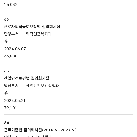
14,032
등록일,
조회로
나누어져
66
있습니다.
근로자퇴직급여보장법 질의회시집
퇴직연금복지과
첨부파일
있음
2024.06.07
46,800
65
산업안전보건법 질의회시집
산업안전보건정책과
첨부파일
있음
2024.05.21
79,101
64
근로기준법 질의회시집(2018.4.~2023.6.)