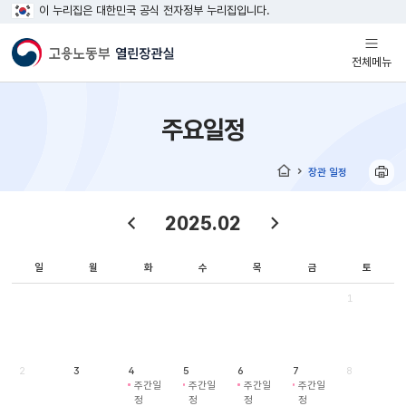
이 누리집은 대한민국 공식 전자정부 누리집입니다.
열기
전체메뉴
주요일정
장관 일정
홈
2025.02
일
월
화
수
목
금
토
1
2
3
4
5
6
7
8
주간일
주간일
주간일
주간일
정
정
정
정