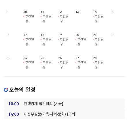
9
10
11
12
13
14
15
주간일
주간일
주간일
주간일
정
정
정
정
16
17
18
19
20
21
22
주간일
주간일
주간일
주간일
주간일
정
정
정
정
정
23
24
25
26
27
28
주간일
주간일
주간일
주간일
주간일
정
정
정
정
정
오늘의 일정
10:00
민생경제 점검회의 [서울]
14:00
대정부질문(교육·사회·문화) [국회]