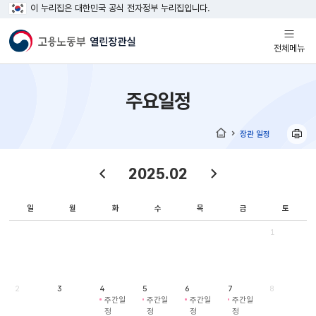
이 누리집은 대한민국 공식 전자정부 누리집입니다.
열기
전체메뉴
주요일정
장관 일정
홈
2025.02
일
월
화
수
목
금
토
1
2
3
4
5
6
7
8
주간일
주간일
주간일
주간일
정
정
정
정