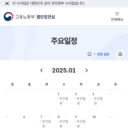
이 누리집은 대한민국 공식 전자정부 누리집입니다.
열기
전체메뉴
주요일정
장관 일정
홈
2025.01
일
월
화
수
목
금
토
1
2
3
4
주간일
주간일
주간일
정
정
정
5
6
7
8
9
10
11
주간일
주간일
주간일
정
정
정