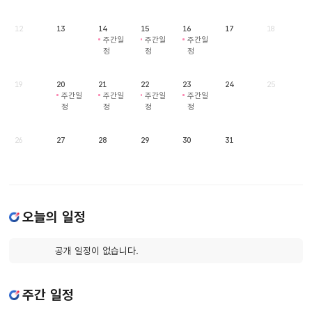
12
13
14
15
16
17
18
주간일
주간일
주간일
정
정
정
19
20
21
22
23
24
25
주간일
주간일
주간일
주간일
정
정
정
정
26
27
28
29
30
31
오늘의 일정
공개 일정이 없습니다.
주간 일정