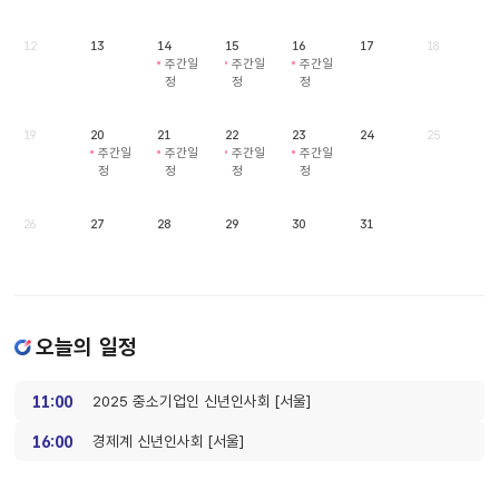
12
13
14
15
16
17
18
주간일
주간일
주간일
정
정
정
19
20
21
22
23
24
25
주간일
주간일
주간일
주간일
정
정
정
정
26
27
28
29
30
31
오늘의 일정
11:00
2025 중소기업인 신년인사회 [서울]
16:00
경제계 신년인사회 [서울]