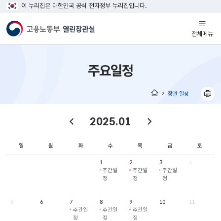
이 누리집은 대한민국 공식 전자정부 누리집입니다.
열기
전체메뉴
주요일정
장관 일정
홈
2025.01
일
월
화
수
목
금
토
1
2
3
4
주간일
주간일
주간일
정
정
정
5
6
7
8
9
10
11
주간일
주간일
주간일
정
정
정