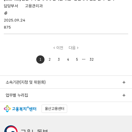
고용관리과
첨부파일
있음
2025.09.24
875
이전
다음
처음으로
마지막으로
1
2
3
4
5
32
이동
이동
소속기관(지청 및 위원회)
업무별 누리집
울산고용센터