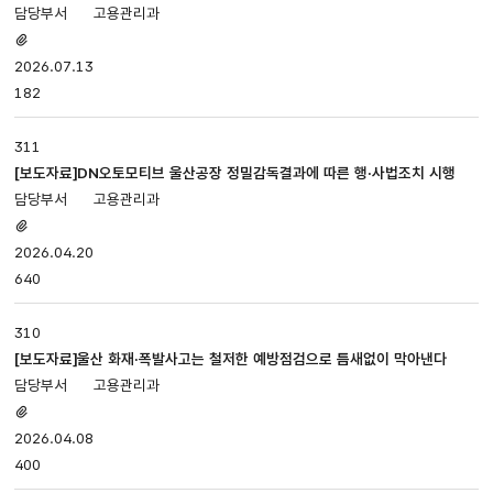
검 실시
고용관리과
있습니다.
첨부파일
있음
2026.07.13
182
311
[보도자료]DN오토모티브 울산공장 정밀감독결과에 따른 행·사법조치 시행
고용관리과
첨부파일
있음
2026.04.20
640
310
[보도자료]울산 화재·폭발사고는 철저한 예방점검으로 틈새없이 막아낸다
고용관리과
첨부파일
있음
2026.04.08
400