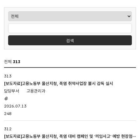
게시판검색
검색
전체
313
보도
313
·
설명
[보도자료]고용노동부 울산지청, 폭염 취약사업장 불시 감독 실시
게시판
고용관리과
입니다.
첨부파일
번호,
있음
2026.07.13
제목,
248
첨부파일,
담당부서,
등록일,
312
조회로
[보도자료]고용노동부 울산지청, 폭염 대비 캠페인 및 ‘끼임사고’ 예방 현장점
나누어져