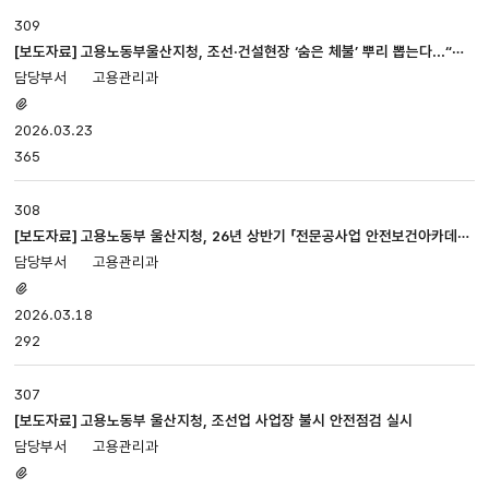
309
[보도자료] 고용노동부울산지청, 조선·건설현장 ‘숨은 체불’ 뿌리 뽑는다...“임
금체불 전수조사” 착수
고용관리과
첨부파일
있음
2026.03.23
365
308
[보도자료] 고용노동부 울산지청, 26년 상반기 「전문공사업 안전보건아카데
미」 개최
고용관리과
첨부파일
있음
2026.03.18
292
307
[보도자료] 고용노동부 울산지청, 조선업 사업장 불시 안전점검 실시
고용관리과
첨부파일