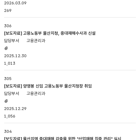
있음
2026.03.09
269
306
[보도자료] 고용노동부 울산지청, 중대재해수사과 신설
고용관리과
첨부파일
있음
2025.12.30
1,013
305
[보도자료] 양영봉 신임 고용노동부 울산지청장 취임
고용관리과
첨부파일
있음
2025.12.29
1,056
304
[보도자료] 울산지역 중대재해 감축을 위한 "산업재해 집중 관리" 실시