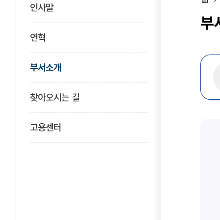
인사말
홈
부
연혁
부서소개
찾아오시는 길
고용센터