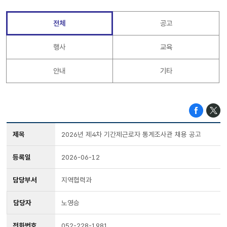
전체
공고
행사
교육
안내
기타
제목
2026년 제4차 기간제근로자 통계조사관 채용 공고
등록일
2026-06-12
담당부서
지역협력과
담당자
노영승
전화번호
052-228-1981