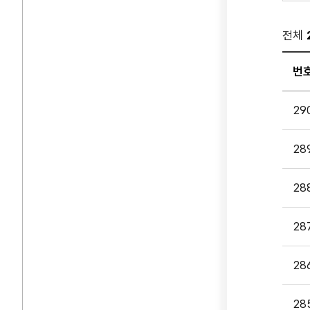
전체
번
공지
29
게시
입니다
28
번호,
제목,
담당부
28
첨부파
등록일
28
조회
나누
28
있습니
28