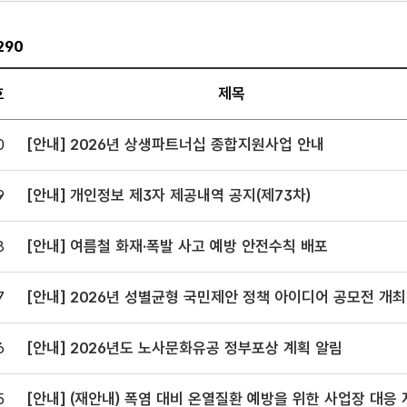
290
호
제목
사항
0
[안내] 2026년 상생파트너십 종합지원사업 안내
판
.
9
[안내] 개인정보 제3자 제공내역 공지(제73차)
서,
8
[안내] 여름철 화재·폭발 사고 예방 안전수칙 배포
일,
,
7
[안내] 2026년 성별균형 국민제안 정책 아이디어 공모전 개최 안
로
내
어져
6
[안내] 2026년도 노사문화유공 정부포상 계획 알림
다.
5
[안내] (재안내) 폭염 대비 온열질환 예방을 위한 사업장 대응 지침