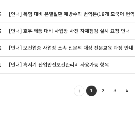
및 점검표 안내
4
[안내] 폭염 대비 온열질환 예방수칙 번역본(18개 모국어 번역본)
게시 안내
3
[안내] 호우·태풍 대비 사업장 사전 자체점검 실시 요청 안내
2
[안내] 보건업종 사업장 소속 전문의 대상 전문교육 과정 안내
1
[안내] 혹서기 산업안전보건관리비 사용가능 항목
처음으로
1
2
3
4
이전
이동