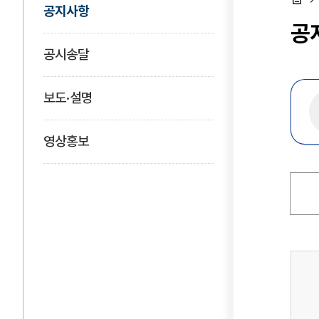
공지사항
홈
공
공시송달
보도·설명
영상홍보