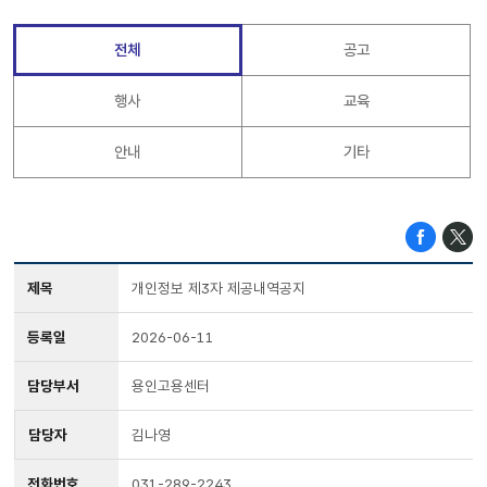
전체
공고
행사
교육
안내
기타
제목
개인정보 제3자 제공내역공지
등록일
2026-06-11
담당부서
용인고용센터
담당자
김나영
전화번호
031-289-2243