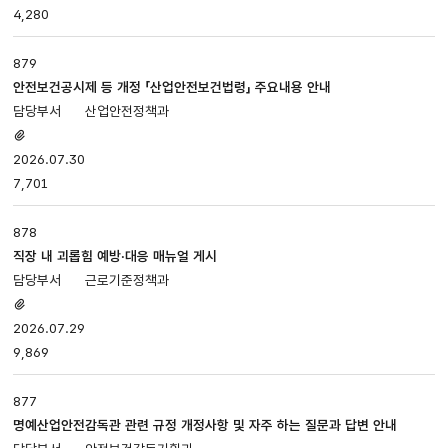
4,280
첨부파일,
담당부서,
등록일,
879
조회로
안전보건공시제 등 개정 「산업안전보건법령」 주요내용 안내
나누어져
산업안전정책과
있습니다.
첨부파일
있음
2026.07.30
7,701
878
직장 내 괴롭힘 예방·대응 매뉴얼 게시
근로기준정책과
첨부파일
있음
2026.07.29
9,869
877
명예산업안전감독관 관련 규정 개정사항 및 자주 하는 질문과 답변 안내