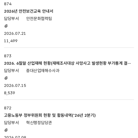
874
2026년 안전보건교육 안내서
안전문화협력팀
첨부파일
있음
2026.07.21
11,499
873
2026. 6월말 산업재해 현황(재해조사대상 사망사고 발생현황 부가통계 결과
(잠정))
중대산업재해수사과
첨부파일
있음
2026.07.15
8,539
872
고용노동부 정부위원회 현황 및 활동내역('26년 2분기)
혁신행정담당관
첨부파일
있음
2026.07.09