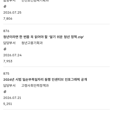
안전보건감독기획과
첨부파일
있음
2026.07.25
7,806
876
청년이라면 한 번쯤 꼭 읽어야 할 '알기 쉬운 청년 정책.zip'
청년고용기획과
첨부파일
있음
2026.07.24
7,953
875
2026년 시범 일손부족일자리 동행 인센티브 인포그래픽 공개
고령사회인력정책과
첨부파일
있음
2026.07.21
5,251