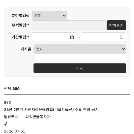
게시판
분야별검색
검색
부서별검색
찾아보기
기간별검색
~
게시물
검색
전체
880
업무편람
880
·
지침
26년 2분기 사전지정운용방법(디폴트옵션) 주요 현황 공시
게시판
퇴직연금복지과
입니다.
첨부파일
번호,
있음
2026.07.31
제목,