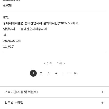
6,938
871
중대재해처벌법 중대산업재해 질의회시집(2026.6.) 배포
중대산업재해수사과
첨부파일
있음
2026.07.08
11,917
이전
다음
처음으로
마지막으로
1
2
3
4
5
88
이동
이동
소속기관(지청 및 위원회)
업무별 누리집