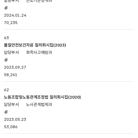
근로기준정책과
첨부파일
있음
2024.01.24
70,235
63
물질안전보건자료 질의회시집(2023)
화학사고예방과
첨부파일
있음
2023.09.27
58,261
62
노동조합및노동관계조정법 질의회시집(2020)
노사관계법제과
첨부파일
있음
2023.05.23
53,086