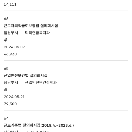
14,111
등록일,
조회로
나누어져
66
있습니다.
근로자퇴직급여보장법 질의회시집
퇴직연금복지과
첨부파일
있음
2024.06.07
46,930
65
산업안전보건법 질의회시집
산업안전보건정책과
첨부파일
있음
2024.05.21
79,300
64
근로기준법 질의회시집(2018.4.~2023.6.)