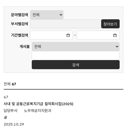
게시판
분야별검색
검색
부서별검색
찾아보기
기간별검색
~
게시물
검색
전체
67
질의회시집
67
게시판
입니다.
사내 및 공동근로복지기금 질의회시집(2025)
번호,
노무제공자지원과
제목,
첨부파일
첨부파일,
있음
2025.10.29
담당부서,