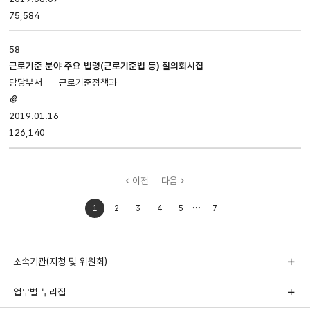
75,584
58
근로기준 분야 주요 법령(근로기준법 등) 질의회시집
근로기준정책과
첨부파일
있음
2019.01.16
126,140
이전
다음
처음으로
마지막으로
1
2
3
4
5
7
이동
이동
소속기관(지청 및 위원회)
업무별 누리집