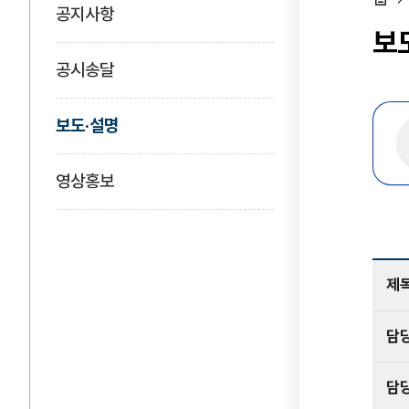
공지사항
홈
보
공시송달
보도·설명
영상홍보
제
담
담