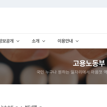
정보공개
소개
이용안내
열기
열기
열기
고용노동부
국민 누구나 원하는 일자리에서 마음껏 역
뉴스·소식
보도·설명