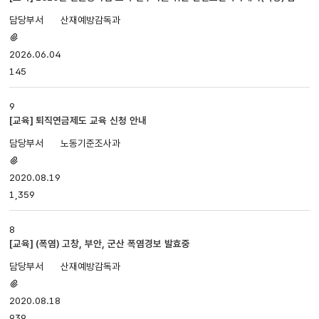
안내
번호,
산재예방감독과
제목,
첨부파일
담당부서,
있음
2026.06.04
첨부파일,
등록일,
145
조회로
나누어져
9
있습니다.
[교육] 퇴직연금제도 교육 신청 안내
노동기준조사과
첨부파일
있음
2020.08.19
1,359
8
[교육] (폭염) 고창, 부안, 군산 폭염경보 발효중
산재예방감독과
첨부파일
있음
2020.08.18
939