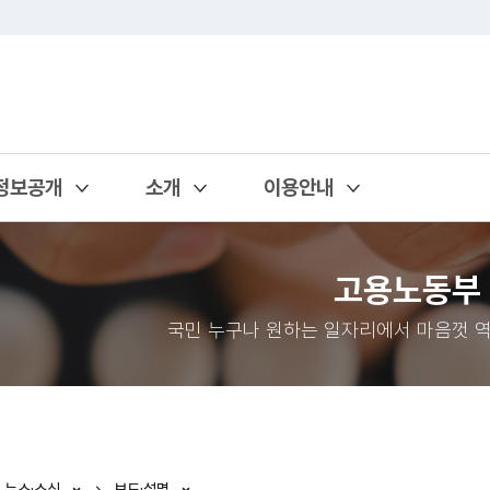
정보공개
소개
이용안내
열기
열기
열기
고용노동부
국민 누구나 원하는 일자리에서 마음껏 역
뉴스·소식
보도·설명