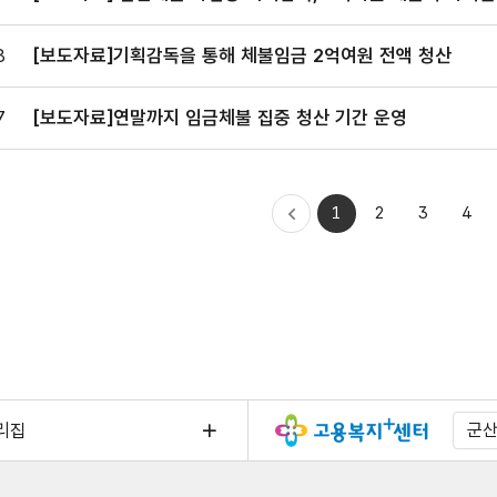
8
[보도자료]기획감독을 통해 체불임금 2억여원 전액 청산
7
[보도자료]연말까지 임금체불 집중 청산 기간 운영
처음으로
1
2
3
4
이전
이동
리집
군