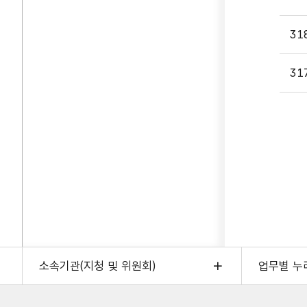
31
31
소속기관(지청 및 위원회)
업무별 누