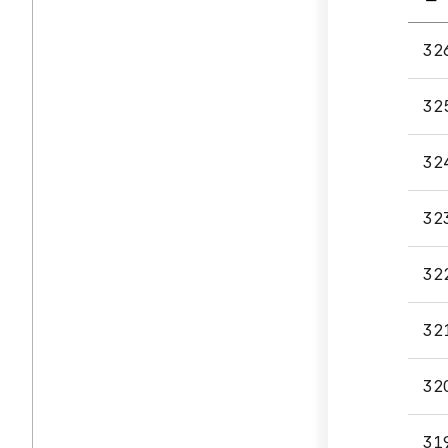
보도
32
·
설명
32
게시
입니다
번호,
32
제목,
첨부파
32
담당부
등록일
32
조회
나누
32
있습니
32
31