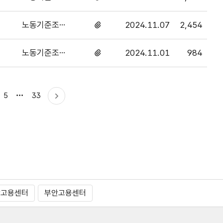
과
있음
노동기준조사
2024.11.07
2,454
첨부파일
과
있음
노동기준조사
2024.11.01
984
첨부파일
과
있음
마지막으로
5
33
다음
이동
산고용센터
부안고용센터