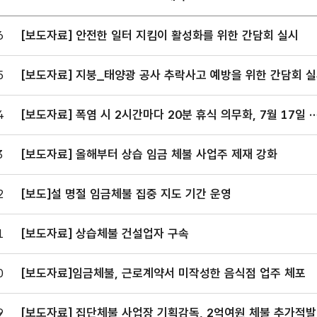
6
[보도자료] 안전한 일터 지킴이 활성화를 위한 간담회 실시
5
[보도자료] 지붕_태양광 공사 추락사고 예방을 위한 간담회 
판
.
4
[보도자료] 폭염 시 2시간마다 20분 휴식 의무화, 7월 17일 
행
일,
3
[보도자료] 올해부터 상습 임금 체불 사업주 제재 강화
서,
,
2
[보도]설 명절 임금체불 집중 지도 기간 운영
로
어져
1
[보도자료] 상습체불 건설업자 구속
다.
0
[보도자료]임금체불, 근로계약서 미작성한 음식점 업주 체포
9
[보도자료] 집단체불 사업장 기획감독, 2억여원 체불 추가적발