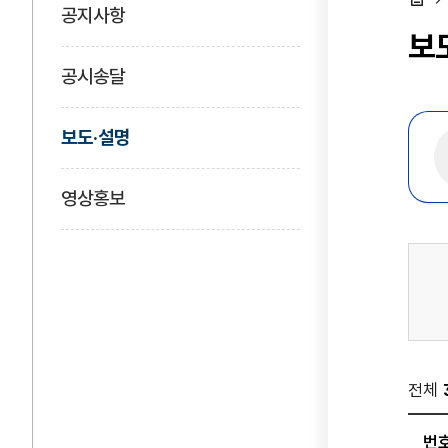
공지사항
홈
보
공시송달
보도·설명
영상홍보
전체
번