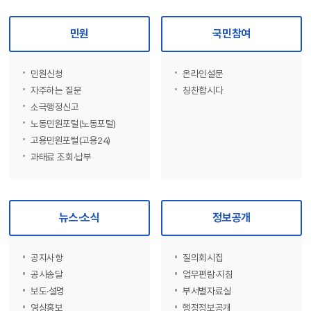
민원
국민참여
민원신청
온라인설문
자주하는 질문
칭찬합시다
소극행정신고
노동민원포털(노동포털)
고용민원포털(고용24)
과태료 조회·납부
뉴스·소식
정보공개
공지사항
질의회시집
공시송달
업무편람·지침
보도·설명
부서별자료실
영상홍보
행정정보공개