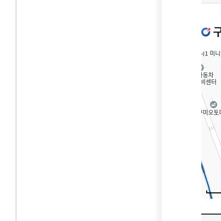
찾아
길로
구성
찾아