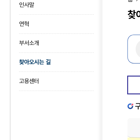
인사말
홈
찾
연혁
부서소개
찾아오시는 길
고용센터