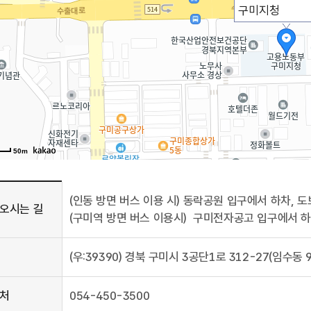
구미지청
50m
오시는
(인동 방면 버스 이용 시) 동락공원 입구에서 하차, 도
오시는 길
(구미역 방면 버스 이용시) 구미전자공고 입구에서 하차
를
(우:39390) 경북 구미시 3공단1로 312-27(임수동 
,
처
054-450-3500