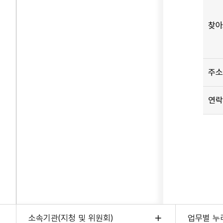
길
정보
찾아
담은
표로,
주소,
주소
연락처
찾아
길로
연락
구성
소속기관(지청 및 위원회)
업무별 누