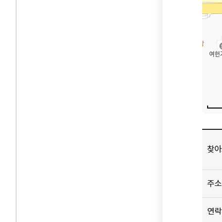
찾아
길
찾아
정보
담은
주소
표로,
주소,
연락처
연락